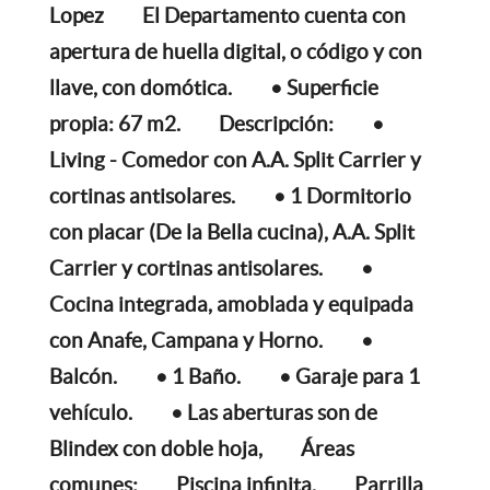
Lopez
El Departamento cuenta con
apertura de huella digital, o código y con
llave, con domótica.
• Superficie
propia: 67 m2.
Descripción:
•
Living - Comedor con A.A. Split Carrier y
cortinas antisolares.
• 1 Dormitorio
con placar (De la Bella cucina), A.A. Split
Carrier y cortinas antisolares.
•
Cocina integrada, amoblada y equipada
con Anafe, Campana y Horno.
•
Balcón.
• 1 Baño.
• Garaje para 1
vehículo.
• Las aberturas son de
Blindex con doble hoja,
Áreas
comunes:
Piscina infinita.
Parrilla