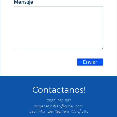
Mensaje
Enviar
Contactanos!
(0982) 982-982
diogenesinsfran@gmail.com
Cap. Trifón Benítez Vera 755 c/ Lillo