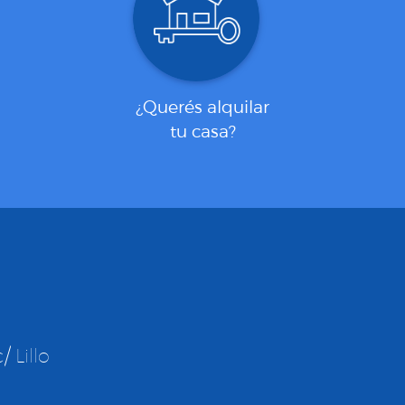
¿Querés alquilar
tu casa?
 Lillo