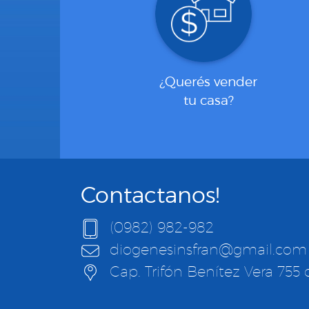
¿Querés vender
tu casa?
Contactanos!
(0982) 982-982
diogenesinsfran@gmail.com
Cap. Trifón Benítez Vera 755 c/