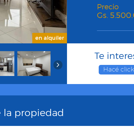
Precio
Gs. 5.500
en alquiler
Te inter
Hacé clic
e la propiedad