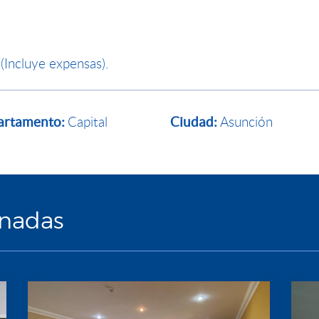
(Incluye expensas).
Capital
Asunción
artamento:
Ciudad:
onadas