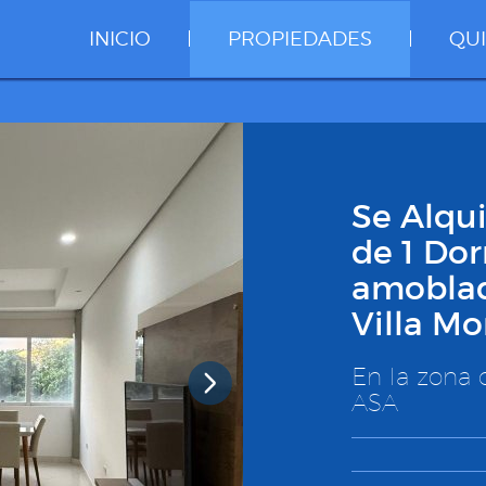
INICIO
PROPIEDADES
QU
Se Alqu
de 1 Dor
amoblad
Villa Mo
En la zona 
ASA