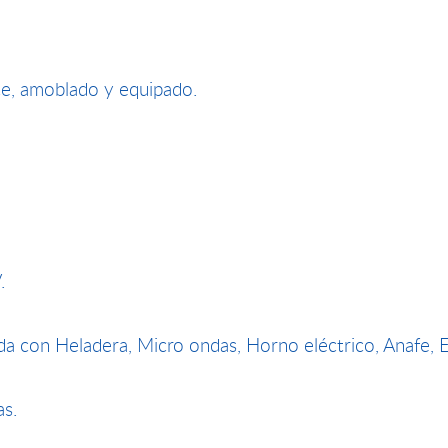
te, amoblado y equipado.
V.
a con Heladera, Micro ondas, Horno eléctrico, Anafe, Ex
as.