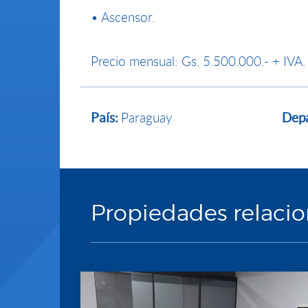
• Ascensor.
Precio mensual: Gs. 5.500.000.- + IVA. 
Paraguay
País:
Dep
Propiedades relaci