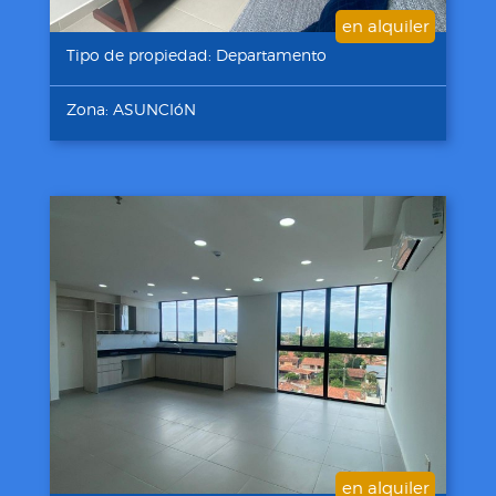
en alquiler
Tipo de propiedad: Departamento
Zona: ASUNCIóN
en alquiler