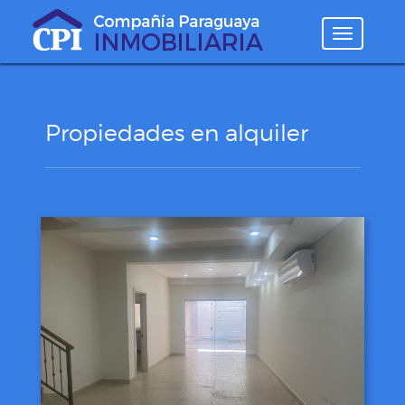
Desplegar
navegaci
Propiedades en alquiler