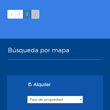
«
1
2
»
Búsqueda por mapa
Alquiler